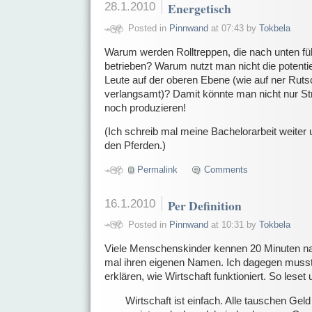
28.1.2010
Energetisch
Posted in
Pinnwand
at 07:43 by
Tokbela
Warum werden Rolltreppen, die nach unten füh
betrieben? Warum nutzt man nicht die potentie
Leute auf der oberen Ebene (wie auf ner Rut
verlangsamt)? Damit könnte man nicht nur S
noch produzieren!
(Ich schreib mal meine Bachelorarbeit weite
den Pferden.)
Permalink
Comments
16.1.2010
Per Definition
Posted in
Pinnwand
at 10:31 by
Tokbela
Viele Menschenskinder kennen 20 Minuten na
mal ihren eigenen Namen. Ich dagegen musst
erklären, wie Wirtschaft funktioniert. So leset
Wirtschaft ist einfach. Alle tauschen Gel