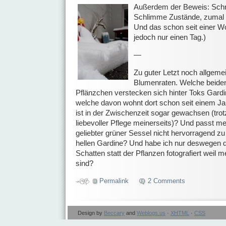
Außerdem der Beweis: Schn
Schlimme Zustände, zumal 
Und das schon seit einer 
jedoch nur einen Tag.)
—
Zu guter Letzt noch allgeme
Blumenraten. Welche beide
Pflänzchen verstecken sich hinter Toks Gard
welche davon wohnt dort schon seit einem Ja
ist in der Zwischenzeit sogar gewachsen (trot
liebevoller Pflege meinerseits)? Und passt me
geliebter grüner Sessel nicht hervorragend zu
hellen Gardine? Und habe ich nur deswegen d
Schatten statt der Pflanzen fotografiert weil 
sind?
Permalink
2 Comments
Design by
Beccary
and
Weblogs.us
·
XHTML
·
CSS