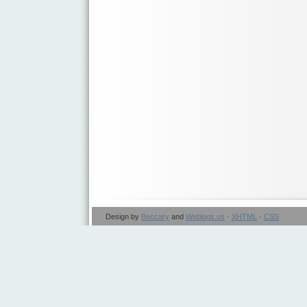
Design by
Beccary
and
Weblogs.us
·
XHTML
·
CSS