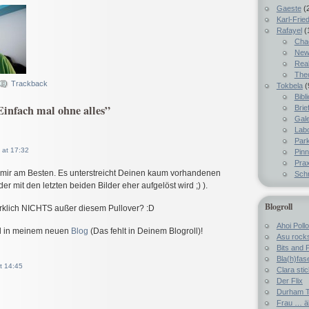
Gaeste
(
Karl-Fried
Rafayel
(
Chao
New
Real
The
Trackback
Tokbela
(
Bibl
Einfach mal ohne alles”
Brie
Gale
Lab
Par
 at 17:32
Pin
Prax
t mir am Besten. Es unterstreicht Deinen kaum vorhandenen
Schr
er mit den letzten beiden Bilder eher aufgelöst wird ;) ).
Blogroll
irklich NICHTS außer diesem Pullover? :D
Ahoi Pollo
l in meinem neuen
Blog
(Das fehlt in Deinem Blogroll)!
Asu rock
Bits and 
Bla(h)fas
t 14:45
Clara sti
Der Flix
Durham T
Frau … ä