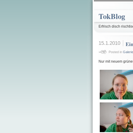
TokBlog
Erfrisch disch rischtis
15.1.2010
Ein
Posted in
Galeri
Nur mit neuem grünen