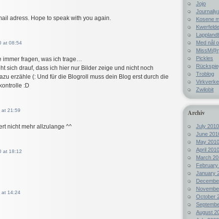
Jojo
Journaliy
mail adress. Hope to speak with you again.
Kosene m
Kwerfelde
Lappland
Med nål o
 at 08:54
MissM@rp
Pickles
e immer fragen, was ich trage…
Rückspie
t sich drauf, dass ich hier nur Bilder zeige und nicht noch
Troblog
azu erzähle (: Und für die Blogroll muss dein Blog erst durch die
Virkverke
kontrolle :D
Zwilobit
 at 21:59
Archiv
July 2010
ert nicht mehr allzulange ^^
June 201
May 201
April 201
 at 18:12
March 20
February
January 
Decembe
Novembe
 at 14:24
October 
Septembe
August 2