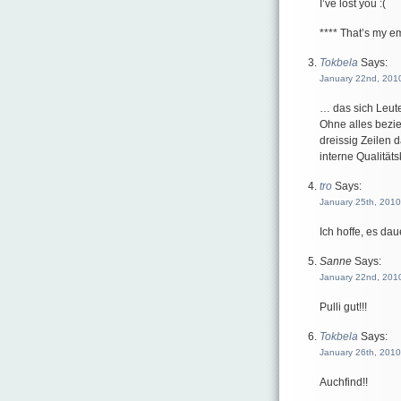
I’ve lost you :(
**** That’s my e
Tokbela
Says:
January 22nd, 2010
… das sich Leut
Ohne alles bezieh
dreissig Zeilen d
interne Qualitäts
tro
Says:
January 25th, 2010
Ich hoffe, es dau
Sanne
Says:
January 22nd, 2010
Pulli gut!!!
Tokbela
Says:
January 26th, 2010
Auchfind!!