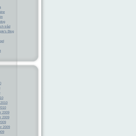
a
ine
in
blog
ch tråd
le's Blog
gel
t
0
0
0
10
 2010
2010
r 2009
r 2009
2009
r 2009
009