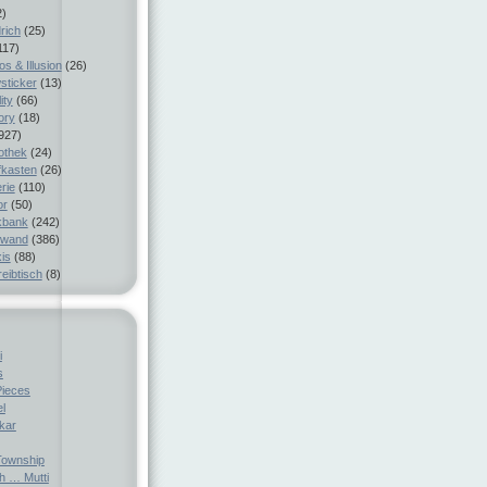
2)
rich
(25)
117)
s & Illusion
(26)
sticker
(13)
ity
(66)
ory
(18)
927)
iothek
(24)
fkasten
(26)
rie
(110)
or
(50)
kbank
(242)
nwand
(386)
is
(88)
eibtisch
(8)
i
s
Pieces
el
ckar
ownship
h … Mutti