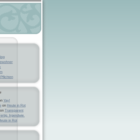
log
bewohner
k
um
Pflichten
e
on
Yay!
e
on
Heute in Rot
on
Transparent
ertig. Irgendwie.
eute in Rot