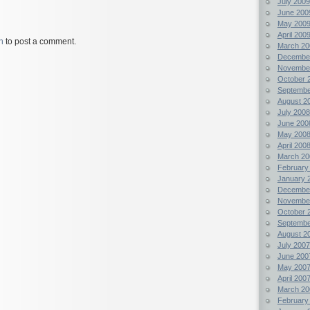
July 2009
June 200
May 200
April 200
n
to post a comment.
March 20
Decembe
Novembe
October 
Septembe
August 2
July 2008
June 200
May 200
April 200
March 20
February
January 
Decembe
Novembe
October 
Septembe
August 2
July 2007
June 200
May 200
April 200
March 20
February