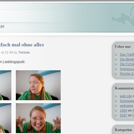
ch!
fach mal ohne alles
Ueber uns
e
at 21:48 by
Tokbela
Das TokB
Die Blog
 Lieblingspulli.
Die FoTo
Impress
Rechte & 
Kommentar
web site
homepag
webpage
1654
on
F
6187
on
H
Kategorien