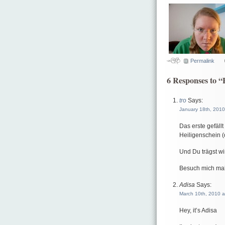
Permalink
6 Responses to “
tro
Says:
January 18th, 2010
Das erste gefäll
Heiligenschein (d
Und Du trägst w
Besuch mich ma
Adisa
Says:
March 10th, 2010 a
Hey, it’s Adisa