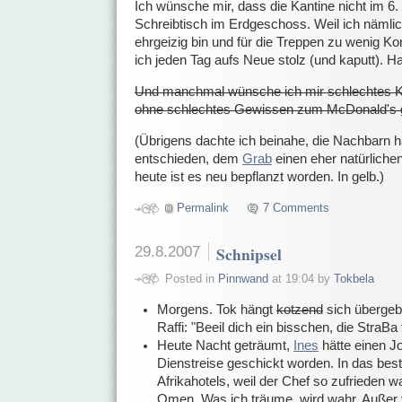
Ich wünsche mir, dass die Kantine nicht im 6.
Schreibtisch im Erdgeschoss. Weil ich nämlic
ehrgeizig bin und für die Treppen zu wenig Ko
ich jeden Tag aufs Neue stolz (und kaputt). H
Und manchmal wünsche ich mir schlechtes Ka
ohne schlechtes Gewissen zum McDonald's 
(Übrigens dachte ich beinahe, die Nachbarn 
entschieden, dem
Grab
einen eher natürliche
heute ist es neu bepflanzt worden. In gelb.)
Permalink
7 Comments
29.8.2007
Schnipsel
Posted in
Pinnwand
at 19:04 by
Tokbela
Morgens. Tok hängt
kotzend
sich übergebe
Raffi: "Beeil dich ein bisschen, die StraBa 
Heute Nacht geträumt,
Ines
hätte einen J
Dienstreise geschickt worden. In das bes
Afrikahotels, weil der Chef so zufrieden w
Omen. Was ich träume, wird wahr. Außer v