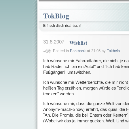
TokBlog
Erfrisch disch rischtisch!
31.8.2007
Wishlist
Posted in
Parkbank
at 21:03 by
Tokbela
Ich wünsche mir Fahrradfahrer, die nicht je n
hab Räder, ich bin ein Auto!" und "Ich hab kein
Fußgänger!" umswitchen.
Ich wünsche mir Wetterberichte, die mir nich
heißen Tag erzählen, morgen würde es "endl
trocken" werden.
Ich wünsche mir, dass die ganze Welt von dem
Anonym-mach-Show) erfährt, das quasi die 
"Ah. Die Promis, die bei 'Entern oder Kenter
(Wobei wir das ja immer gucken. Weil. Und 