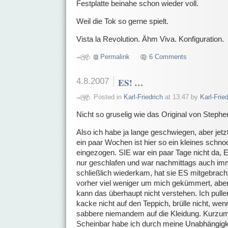
Festplatte beinahe schon wieder voll.
Weil die Tok so gerne spielt.
Vista la Revolution. Ähm Viva. Konfiguration.
Permalink
6 Comments
4.8.2007
ES! …
Posted in
Karl-Friedrich
at 13:47 by
Karl-Fried
Nicht so gruselig wie das Original von Stephe
Also ich habe ja lange geschwiegen, aber jetzt 
ein paar Wochen ist hier so ein kleines schn
eingezogen. SIE war ein paar Tage nicht da, ER
nur geschlafen und war nachmittags auch im
schließlich wiederkam, hat sie ES mitgebrach
vorher viel weniger um mich gekümmert, aber j
kann das überhaupt nicht verstehen. Ich pull
kacke nicht auf den Teppich, brülle nicht, we
sabbere niemandem auf die Kleidung. Kurzum, 
Scheinbar habe ich durch meine Unabhängigke