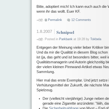
Bitte, adoptiert mich! Ich kann euch auch die
wenn ihr das wollt. Euer KF.
Permalink
12 Comments
1.8.2007
Schnipsel
Posted in
Parkbank
at 19:28 by
Tokbela
Entgegen der Meinung vieler lieber Kritiker bin
Und da mir die Qualität in diesem Blog schon 
ist (ja, das geht und ist besonders bitter, weil i
Qualitätsmanagerin und Autorin gleichzeitig bi
der vielen kleinen Pinnwand-Artikel etwas N
Sammlung.
Hier mal das erste Exemplar. Und jetzt setze 
Verhütungsmittel der Zukunft, die nächste Ma
Spielzeug.
Der (vielleicht vierjährige) Junge neben de
gerade eine Zigarette anzündete: "Iiiiih, da
Die
Sicherheitsabfrage
von Myst – End of