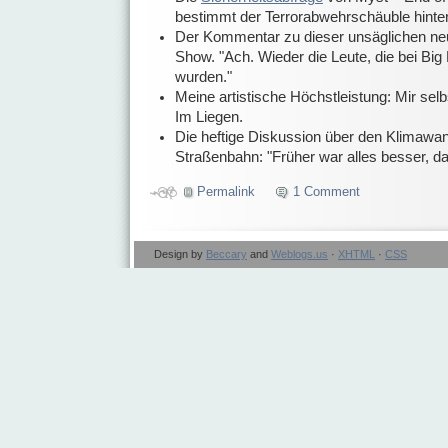
bestimmt der Terrorabwehrschäuble hinter
Der Kommentar zu dieser unsäglichen ne
Show. "Ach. Wieder die Leute, die bei Bi
wurden."
Meine artistische Höchstleistung: Mir selb
Im Liegen.
Die heftige Diskussion über den Klimawand
Straßenbahn: "Früher war alles besser, d
Permalink
1 Comment
Design by
Beccary
and
Weblogs.us
·
XHTML
·
CSS