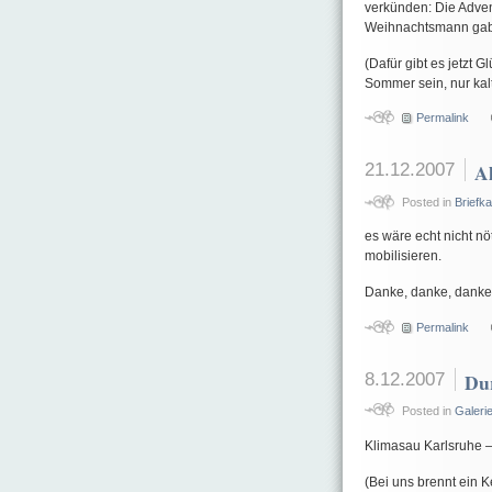
verkünden: Die Advent
Weihnachtsmann gab
(Dafür gibt es jetzt 
Sommer sein, nur kal
Permalink
21.12.2007
Al
Posted in
Briefk
es wäre echt nicht n
mobilisieren.
Danke, danke, danke
Permalink
8.12.2007
Dur
Posted in
Galeri
Klimasau Karlsruhe –
(Bei uns brennt ein 