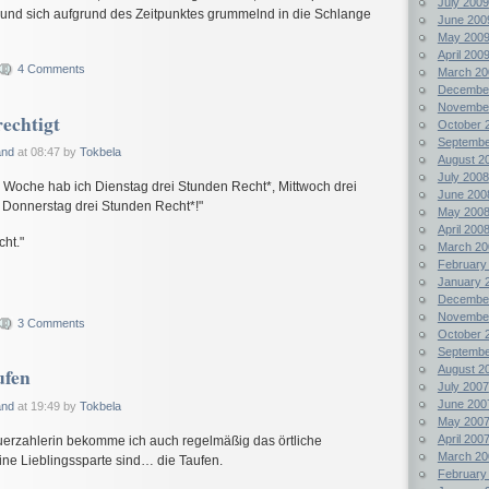
July 2009
und sich aufgrund des Zeitpunktes grummelnd in die Schlange
June 200
May 200
April 200
4 Comments
March 20
Decembe
Novembe
echtigt
October 
Septembe
and
at 08:47 by
Tokbela
August 2
July 2008
Woche hab ich Dienstag drei Stunden Recht*, Mittwoch drei
June 200
 Donnerstag drei Stunden Recht*!"
May 200
April 200
ht."
March 20
February
January 
Decembe
Novembe
3 Comments
October 
Septembe
August 2
ufen
July 2007
June 200
and
at 19:49 by
Tokbela
May 200
April 200
uerzahlerin bekomme ich auch regelmäßig das örtliche
March 20
ine Lieblingssparte sind… die Taufen.
February