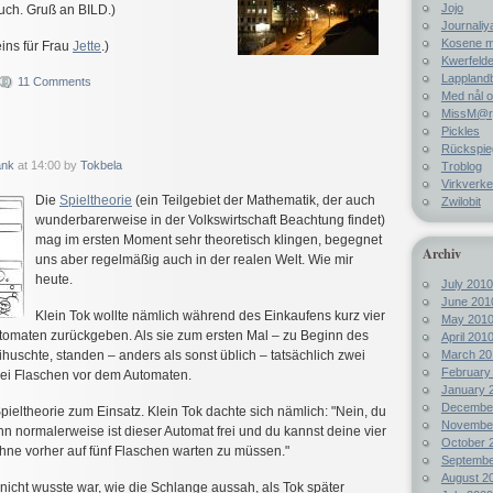
Jojo
uch. Gruß an BILD.)
Journaliy
Kosene m
ins für Frau
Jette
.)
Kwerfelde
Lappland
11 Comments
Med nål o
MissM@rp
Pickles
Rückspie
ank
at 14:00 by
Tokbela
Troblog
Virkverke
Die
Spieltheorie
(ein Teilgebiet der Mathematik, der auch
Zwilobit
wunderbarerweise in der Volkswirtschaft Beachtung findet)
mag im ersten Moment sehr theoretisch klingen, begegnet
Archiv
uns aber regelmäßig auch in der realen Welt. Wie mir
heute.
July 2010
June 201
Klein Tok wollte nämlich während des Einkaufens kurz vier
May 201
omaten zurückgeben. Als sie zum ersten Mal – zu Beginn des
April 201
March 20
ihuschte, standen – anders als sonst üblich – tatsächlich zwei
February
wei Flaschen vor dem Automaten.
January 
Decembe
ieltheorie zum Einsatz. Klein Tok dachte sich nämlich: "Nein, du
Novembe
denn normalerweise ist dieser Automat frei und du kannst deine vier
October 
ne vorher auf fünf Flaschen warten zu müssen."
Septembe
August 2
nicht wusste war, wie die Schlange aussah, als Tok später