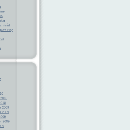
a
ine
in
blog
ch tråd
le's Blog
gel
t
0
0
0
10
 2010
2010
r 2009
r 2009
2009
r 2009
009