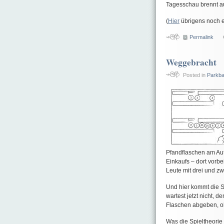
Tagesschau brennt a
(
Hier
übrigens noch e
Permalink
Weggebracht
Posted in
Parkb
Pfandflaschen am Aut
Einkaufs – dort vorbe
Leute mit drei und z
Und hier kommt die Sp
wartest jetzt nicht, 
Flaschen abgeben, oh
Was die Spieltheorie 