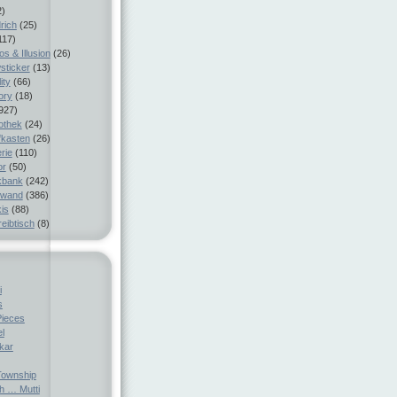
2)
rich
(25)
117)
s & Illusion
(26)
sticker
(13)
ity
(66)
ory
(18)
927)
iothek
(24)
fkasten
(26)
rie
(110)
or
(50)
kbank
(242)
nwand
(386)
is
(88)
eibtisch
(8)
i
s
Pieces
el
ckar
ownship
h … Mutti