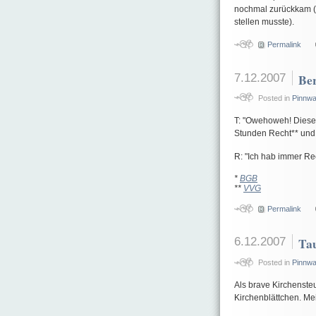
nochmal zurückkam (
stellen musste).
Permalink
7.12.2007
Ber
Posted in
Pinnw
T: "Owehoweh! Diese 
Stunden Recht** und
R: "Ich hab immer Rec
*
BGB
**
VVG
Permalink
6.12.2007
Ta
Posted in
Pinnw
Als brave Kirchenste
Kirchenblättchen. Me