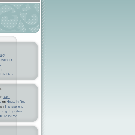
log
bewohner
k
um
Pflichten
e
on
Yay!
e
on
Heute in Rot
on
Transparent
ertig. Irgendwie.
eute in Rot