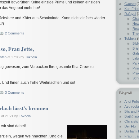
szeit ist vorüber! Keine einzige Printe und keinen einzigen
Gaeste
(
 das Angebot mehr her!
Karl-Fried
Rafayel
(
Glücksklee und Käfer aus Schokolade. Kann nicht einfach wieder
Chao
t?)
New
Real
2 Comments
The
Tokbela
(
Bibl
so, Frau Jette,
Brie
Gale
asten
at 17:06 by
Tokbela
Lab
Par
ötig gewesen, zum Verpacken Ihre gesamte Kita-Crew zu
Pin
Prax
Schr
. Und Ihnen auch frohe Weihnachten und so!
Blogroll
3 Comments
Ahoi Pollo
lach lässt’s brennen
Asu rock
Bits and 
e
at 21:21 by
Tokbela
Bla(h)fas
Clara sti
 wir sind dabei!
Der Flix
Durham T
Kerzlein, wegen Weihnachten. Und die
Frau … ä