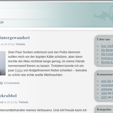
ch!
intergewandert
Ueber uns
e
at 16:10 by
Tokbela
Das TokB
Die Blog
Zwei Paar Socken untenrum und vier Pullis obenrum
Die FoTo
sollten mich vor der ärgsten Kälte schützen, aber dann
Impress
reichte der Akku nichtmal lange genug, im meine Hände
Rechte & 
nennenswert frieren zu lassen. Trotzdem konnte ich ein
paar
Fotos
von festgefrorenem Nebel schießen – beinahe
Kommentar
so schön wie echte weiße Weihnachten.
web site
4 Comments
homepag
webpage
1654
on
F
ekrabbel
6187
on
H
and
at 23:12 by
Tokbela
Kategorien
bensmittelhändler meines Vertrauens. Und mit Freude kann ich