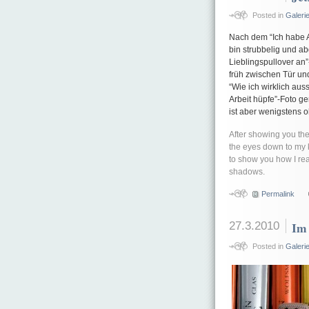
Posted in
Galeri
Nach dem “Ich habe A
bin strubbelig und 
Lieblingspullover an
früh zwischen Tür und
“Wie ich wirklich aus
Arbeit hüpfe”-Foto g
ist aber wenigstens 
After showing you the
the eyes down to my
to show you how I reall
shadows.
Permalink
27.3.2010
Im
Posted in
Galeri