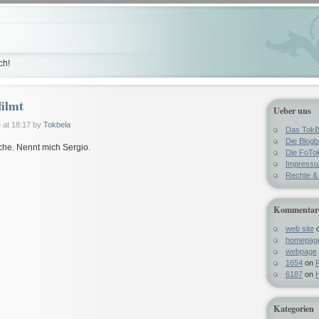
ch!
filmt
Ueber uns
e
at 18:17 by
Tokbela
Das TokB
Die Blog
he. Nennt mich Sergio.
Die FoTo
Impress
Rechte & 
Kommentar
web site
homepag
webpage
1654
on
F
6187
on
H
Kategorien