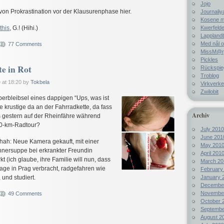
Jojo
von Prokrastination vor der Klausurenphase hier.
Journaliy
Kosene m
Kwerfelde
this
, G.! (Hihi.)
Lappland
Med nål o
77 Comments
MissM@rp
Pickles
e in Rot
Rückspie
Troblog
e
at 18:20 by
Tokbela
Virkverke
Zwilobit
berbleibsel eines dappigen “Ups, was ist
 krustige da an der Fahrradkette, da fass
Archiv
 gestern auf der Rheinfähre während
60-km-Radtour?
July 2010
June 201
hah: Neue Kamera gekauft, mit einer
May 201
nersuppe bei erkrankter Freundin
April 201
t (ich glaube, ihre Familie will nun, dass
March 20
 Tage in Prag verbracht, radgefahren wie
February
January 
 und studiert.
Decembe
Novembe
49 Comments
October 
Septembe
!
August 2