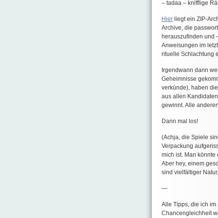
– tadaa – knifflige R
Hier
liegt ein ZIP-Arc
Archive, die passwort
herauszufinden und 
Anweisungen im letzt
rituelle Schlachtung
Irgendwann dann werd
Geheimnisse gekommen
verkünde), haben die
aus allen Kandidaten,
gewinnt. Alle andere
Dann mal los!
(Achja, die Spiele si
Verpackung aufgeriss
mich ist. Man könnte 
Aber hey, einem gesc
sind vielfältiger Natu
—
Alle Tipps, die ich i
Chancengleichheit w