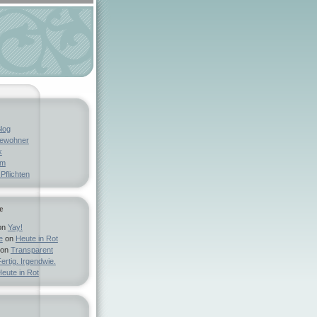
log
bewohner
k
um
Pflichten
e
on
Yay!
e
on
Heute in Rot
on
Transparent
ertig. Irgendwie.
eute in Rot