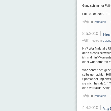
Ganz schlimmer Fall 
Edit, 02.06.2010: Eat
Permalink
8.5.2010
Heut
Posted in
Galeri
Na? Wer findet die Ü
denn dieses schwarze
ich mal hin”-Moments
einer wunderbaren 
Was sonst noch gesc
selbstgemachten Hüh
Spontanheilung erwirk
sie mich heiratet), 4
eine Verrückte. Achja,
Permalink
4.4.2010
Yay