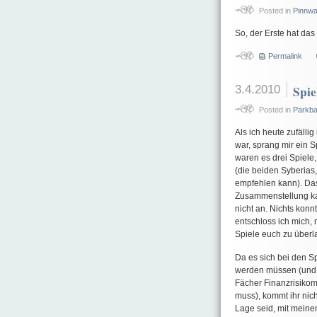
Posted in
Pinnw
So, der Erste hat das
Permalink
3.4.2010
Spie
Posted in
Parkb
Als ich heute zufälli
war, sprang mir ein 
waren es drei Spiele,
(die beiden Syberias
empfehlen kann). Das
Zusammenstellung ka
nicht an. Nichts kon
entschloss ich mich,
Spiele euch zu überl
Da es sich bei den Sp
werden müssen (und d
Fächer Finanzrisiko
muss), kommt ihr nich
Lage seid, mit meine