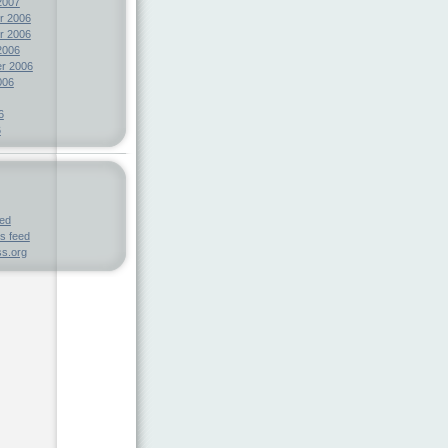
2007
r 2006
r 2006
2006
r 2006
006
6
6
eed
s feed
s.org