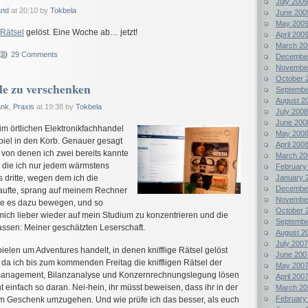
July 2009
and
at 20:10 by
Tokbela
June 200
May 200
Rätsel
gelöst. Eine Woche ab… jetzt!
April 200
March 20
29 Comments
Decembe
Novembe
October 
le zu verschenken
Septembe
August 2
ank
,
Praxis
at 19:38 by
Tokbela
July 2008
June 200
g im örtlichen Elektronikfachhandel
May 200
Spiel in den Korb. Genauer gesagt
April 200
 von denen ich zwei bereits kannte
March 20
, die ich nur jedem wärmstens
February
January 
 dritte, wegen dem ich die
Decembe
ufte, sprang auf meinem Rechner
Novembe
nte es dazu bewegen, und so
October 
 mich lieber wieder auf mein Studium zu konzentrieren und die
Septembe
assen: Meiner geschätzten Leserschaft.
August 2
July 2007
ielen um Adventures handelt, in denen knifflige Rätsel gelöst
June 200
a ich bis zum kommenden Freitag die kniffligen Rätsel der
May 200
management, Bilanzanalyse und Konzernrechnungslegung lösen
April 200
t einfach so daran. Nei-hein, ihr müsst beweisen, dass ihr in der
March 20
February
m Geschenk umzugehen. Und wie prüfe ich das besser, als euch