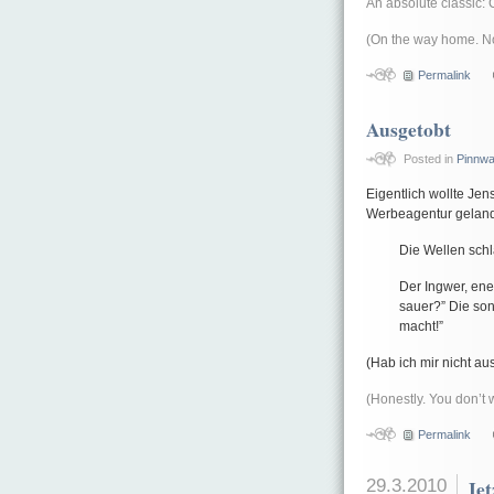
An absolute classic: 
(On the way home. No
Permalink
Ausgetobt
Posted in
Pinnw
Eigentlich wollte Jen
Werbeagentur gelande
Die Wellen sch
Der Ingwer, ener
sauer?” Die sonn
macht!”
(Hab ich mir nicht a
(Honestly. You don’t w
Permalink
29.3.2010
Jet