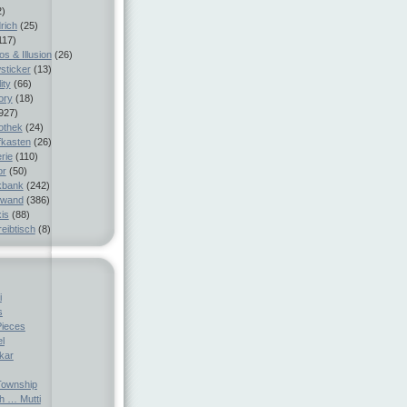
2)
rich
(25)
117)
s & Illusion
(26)
sticker
(13)
ity
(66)
ory
(18)
927)
iothek
(24)
fkasten
(26)
rie
(110)
or
(50)
kbank
(242)
nwand
(386)
is
(88)
eibtisch
(8)
i
s
Pieces
el
ckar
ownship
h … Mutti