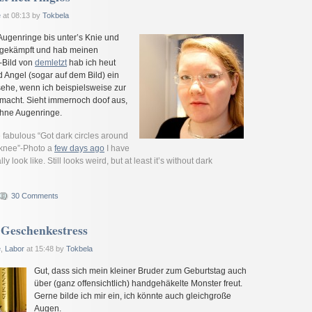
e
at 08:13 by
Tokbela
ugenringe bis unter’s Knie und
abgekämpft und hab meinen
”-Bild von
demletzt
hab ich heut
 Angel (sogar auf dem Bild) ein
sehe, wenn ich beispielsweise zur
emacht. Sieht immernoch doof aus,
ohne Augenringe.
 fabulous “Got dark circles around
 knee”-Photo a
few days ago
I have
y look like. Still looks weird, but at least it’s without dark
30 Comments
 Geschenkestress
e
,
Labor
at 15:48 by
Tokbela
Gut, dass sich mein kleiner Bruder zum Geburtstag auch
über (ganz offensichtlich) handgehäkelte Monster freut.
Gerne bilde ich mir ein, ich könnte auch gleichgroße
Augen.