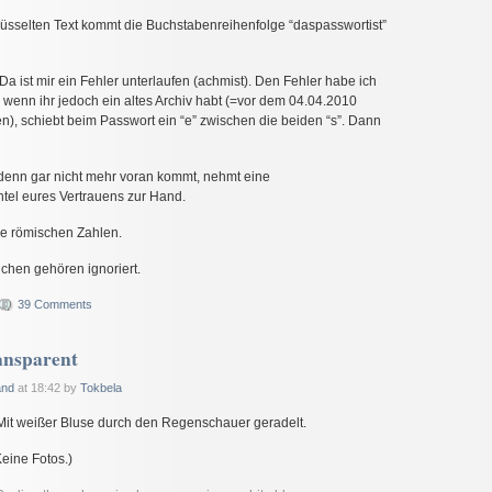
chlüsselten Text kommt die Buchstabenreihenfolge “daspasswortist”
 Da ist mir ein Fehler unterlaufen (achmist). Den Fehler habe ich
wenn ihr jedoch ein altes Archiv habt (=vor dem 04.04.2010
n), schiebt beim Passwort ein “e” zwischen die beiden “s”. Dann
r denn gar nicht mehr voran kommt, nehmt eine
el eures Vertrauens zur Hand.
eine römischen Zahlen.
eichen gehören ignoriert.
39 Comments
ansparent
and
at 18:42 by
Tokbela
 Mit weißer Bluse durch den Regenschauer geradelt.
eine Fotos.)