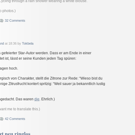
Cycling through a rain shower wearing a white blouse.
 photos.)
32 Comments
and
at 18:36 by
Tokbela
s gefeierter Star-Autor werden. Dass er am Ende in einer
t ist, lässt er seine Kunden jeden Tag spüren:
lagen hoch.
gisch von Charakter, stellt die Zitrone zur Rede: “Wieso bist du
ige Zitrusfrucht kontert spritzig: “Weil sauer ja bekanntlich lustig
usgedacht. Das waren
die
. Ehrlich.)
ant me to translate this.)
42 Comments
zt neu ringlos