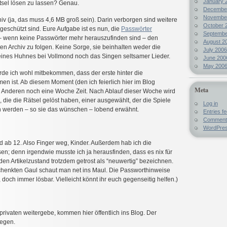
January 
ätsel lösen zu lassen? Genau.
Decembe
Novembe
hiv (ja, das muss 4,6 MB groß sein). Darin verborgen sind weitere
October 
geschützt sind. Eure Aufgabe ist es nun, die
Passwörter
Septembe
– wenn keine Passwörter mehr herauszufinden sind – den
August 2
en Archiv zu folgen. Keine Sorge, sie beinhalten weder die
July 2006
 eines Huhnes bei Vollmond noch das Singen seltsamer Lieder.
June 200
May 200
e ich wohl mitbekommen, dass der erste hinter die
 ist. Ab diesem Moment (den ich feierlich hier im Blog
Meta
 Anderen noch eine Woche Zeit. Nach Ablauf dieser Woche wird
 die die Rätsel gelöst haben, einer ausgewählt, der die Spiele
Log in
n werden – so sie das wünschen – lobend erwähnt.
Entries f
Comment
WordPres
nd ab 12. Also Finger weg, Kinder. Außerdem hab ich die
en; denn irgendwie musste ich ja herausfinden, dass es nix für
den Artikelzustand trotzdem getrost als “neuwertig” bezeichnen.
henkten Gaul schaut man net ins Maul. Die Passworthinweise
r, doch immer lösbar. Vielleicht könnt ihr euch gegenseitig helfen.)
m privaten weitergebe, kommen hier öffentlich ins Blog. Der
egen.