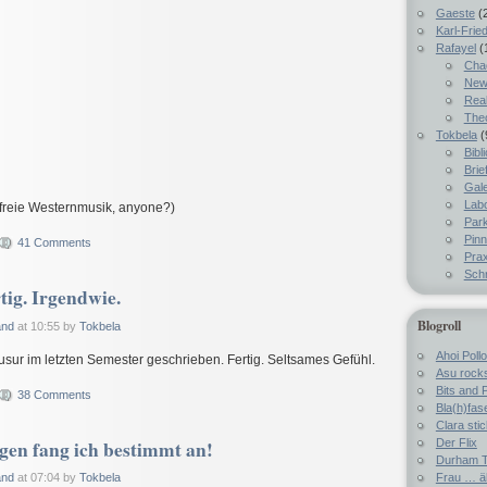
Gaeste
(
Karl-Fried
Rafayel
(
Chao
New
Real
The
Tokbela
(
Bibl
Brie
Gale
Lab
zfreie Westernmusik, anyone?)
Par
Pin
41 Comments
Prax
Schr
tig. Irgendwie.
Blogroll
and
at 10:55 by
Tokbela
Ahoi Pollo
usur im letzten Semester geschrieben. Fertig. Seltsames Gefühl.
Asu rock
Bits and 
38 Comments
Bla(h)fas
Clara sti
en fang ich bestimmt an!
Der Flix
Durham T
Frau … ä
and
at 07:04 by
Tokbela