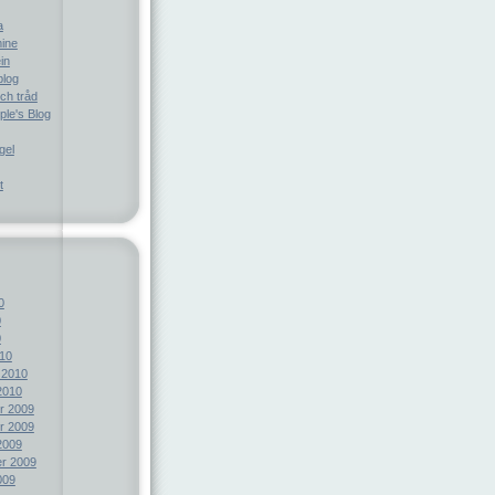
a
ine
in
blog
ch tråd
le's Blog
gel
t
0
0
0
10
 2010
2010
r 2009
r 2009
2009
r 2009
009