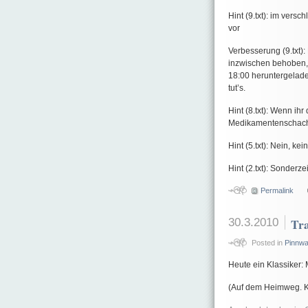
Hint (9.txt): im vers
vor
Verbesserung (9.txt):
inzwischen behoben, 
18:00 heruntergelade
tut’s.
Hint (8.txt): Wenn ih
Medikamentenschacht
Hint (5.txt): Nein, k
Hint (2.txt): Sonderz
Permalink
30.3.2010
Tr
Posted in
Pinnw
Heute ein Klassiker:
(Auf dem Heimweg. K