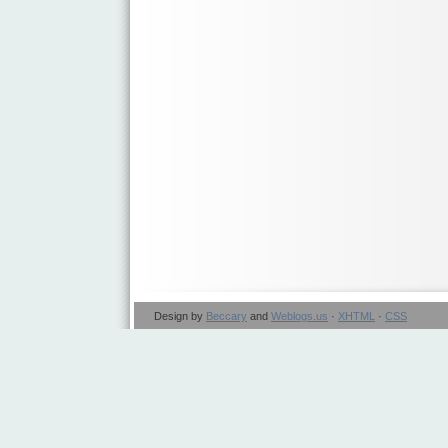
Design by
Beccary
and
Weblogs.us
·
XHTML
·
CSS