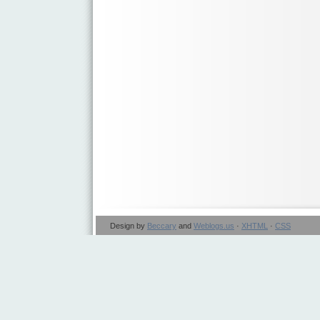
Design by
Beccary
and
Weblogs.us
·
XHTML
·
CSS