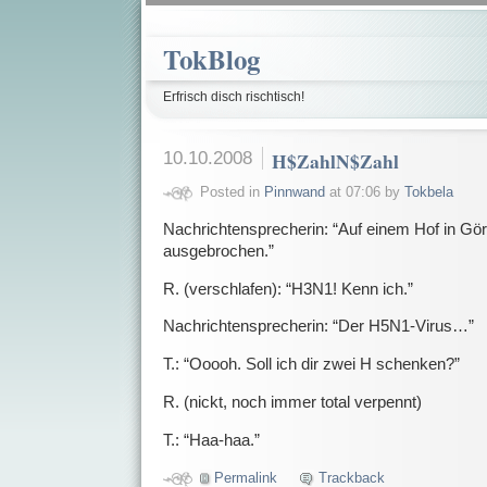
TokBlog
Erfrisch disch rischtisch!
10.10.2008
H$ZahlN$Zahl
Posted in
Pinnwand
at 07:06 by
Tokbela
Nachrichtensprecherin: “Auf einem Hof in Görli
ausgebrochen.”
R. (verschlafen): “H3N1! Kenn ich.”
Nachrichtensprecherin: “Der H5N1-Virus…”
T.: “Ooooh. Soll ich dir zwei H schenken?”
R. (nickt, noch immer total verpennt)
T.: “Haa-haa.”
Permalink
Trackback