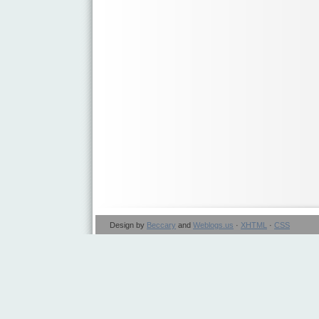
Design by
Beccary
and
Weblogs.us
·
XHTML
·
CSS