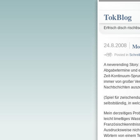
TokBlog
Erfrisch disch rischtis
24.8.2008
Mo
Posted in
Schrei
A neverending Story:
Abgabetermine und e
Zeit-Kontinuum-Sprung
immer von großer Ver
Nachtschichten ausze
(Spiel für zwischendu
selbstständig, in wel
Mein derzeitiges Pro
leicht limettiges Wass
Französischkenntnis
Ausdrucksweise nicht
Wörtern von einem T