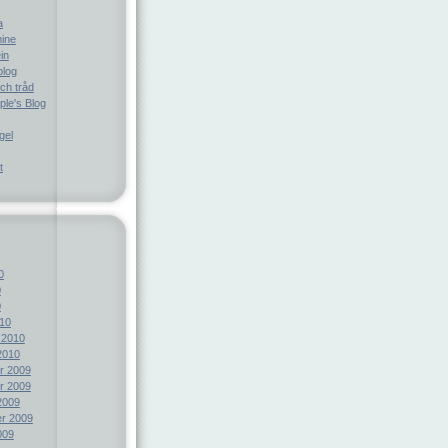
a
ine
in
blog
ch tråd
le's Blog
gel
t
0
0
0
10
 2010
2010
r 2009
r 2009
2009
r 2009
009