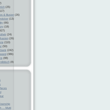
2)
rich
(25)
117)
s & Illusion
(26)
sticker
(13)
ity
(66)
ory
(18)
927)
iothek
(24)
fkasten
(26)
rie
(110)
or
(50)
kbank
(242)
nwand
(386)
is
(88)
eibtisch
(8)
i
s
Pieces
el
ckar
ownship
h … Mutti