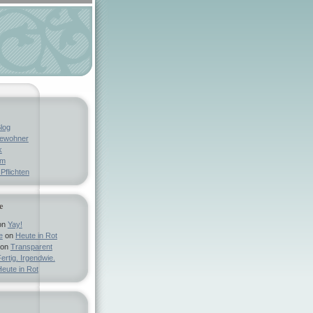
log
bewohner
k
um
Pflichten
e
on
Yay!
e
on
Heute in Rot
on
Transparent
ertig. Irgendwie.
eute in Rot