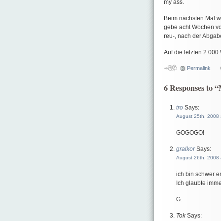
my ass.
Beim nächsten Mal wi
gebe acht Wochen vor
reu-, nach der Abgabe
Auf die letzten 2.000
Permalink
6 Responses to 
tro
Says:
August 25th, 2008 
GOGOGO!
gralkor
Says:
August 26th, 2008 
ich bin schwer e
Ich glaubte imme
G.
Tok
Says: