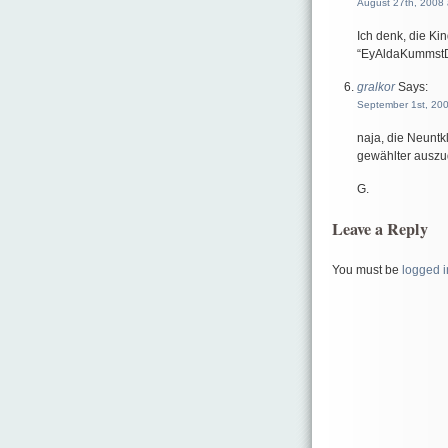
August 27th, 2008 
Ich denk, die Kin
“EyAldaKummstD
gralkor
Says:
September 1st, 200
naja, die Neuntkl
gewählter auszu
G.
Leave a Reply
You must be
logged i