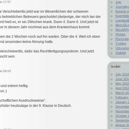
Jojo
at 17:57
Journaliy
Kosene m
e Verschieberitis jetzt war im Wesentlichen der schweren
Kwerfelde
 betrieblichen Betreuers geschuldet (derjenige, der mich bei der
Lappland
Erst hieß es, er sei 2Wochen krank. Dann 4. Dann 6. Und jetzt ist
Med nål o
ob er in diesem Jahr nochmal aus dem Krankenhaus kommt.
MissM@rp
Pickles
ben die 2 Wochen noch auf ihn warten. Oder die 4. Weil ich eben
Rückspie
nd ansonsten keine Ahnung hatte.
Troblog
Virkverke
 Verschieberitis, dafür das Rechtfertigungssyndrom. Und jetzt
Zwilobit
uscht sein.
Archiv
at 08:03
July 2010
June 201
May 201
 und extrem heftig.
April 201
us ;)
March 20
February
schaftlichen Ausdrucksweise”.
January 
chüler heutzutage in der 9. Klasse in Deutsch.
Decembe
Novembe
October 
Septembe
August 2