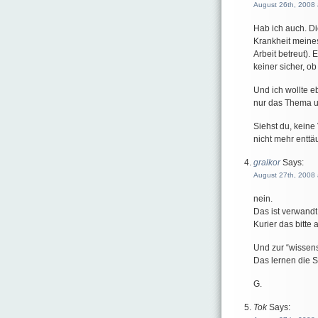
August 26th, 2008 
Hab ich auch. Di
Krankheit meines
Arbeit betreut). 
keiner sicher, 
Und ich wollte e
nur das Thema u
Siehst du, keine
nicht mehr enttä
gralkor
Says:
August 27th, 2008 
nein.
Das ist verwandt
Kurier das bitte a
Und zur “wissen
Das lernen die S
G.
Tok
Says: