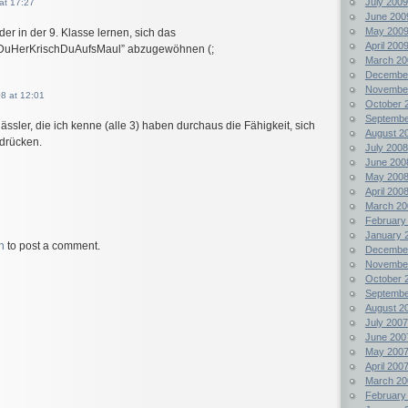
July 2009
at 17:27
June 200
May 200
der in der 9. Klasse lernen, sich das
April 200
uHerKrischDuAufsMaul” abzugewöhnen (;
March 20
Decembe
Novembe
8 at 12:01
October 
Septembe
ässler, die ich kenne (alle 3) haben durchaus die Fähigkeit, sich
August 2
drücken.
July 2008
June 200
May 200
April 200
March 20
February
January 
n
to post a comment.
Decembe
Novembe
October 
Septembe
August 2
July 2007
June 200
May 200
April 200
March 20
February