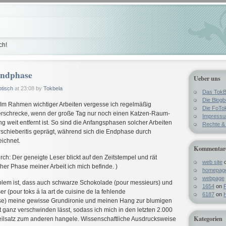
ch!
ndphase
Ueber uns
btisch
at 23:08 by
Tokbela
Das TokB
Die Blog
 Im Rahmen wichtiger Arbeiten vergesse ich regelmäßig
Die FoTo
rschrecke, wenn der große Tag nur noch einen Katzen-Raum-
Impress
 weit entfernt ist. So sind die Anfangsphasen solcher Arbeiten
Rechte & 
schieberitis geprägt, während sich die Endphase durch
ichnet.
Kommentar
rch: Der geneigte Leser blickt auf den Zeitstempel und rät
web site
cher Phase meiner Arbeit ich mich befinde. )
homepag
webpage
blem ist, dass auch schwarze Schokolade (pour messieurs) und
1654
on
F
er (pour toks á la art de cuisine de la fehlende
6187
on
H
se) meine gewisse Grundironie und meinen Hang zur blumigen
 ganz verschwinden lässt, sodass ich mich in den letzten 2.000
Kategorien
eilsatz zum anderen hangele. Wissenschaftliche Ausdrucksweise