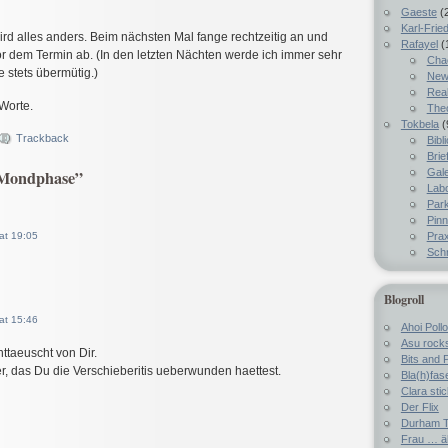
Gaeste
(
Karl-Fried
rd alles anders. Beim nächsten Mal fange rechtzeitig an und
Rafayel
(
 dem Termin ab. (In den letzten Nächten werde ich immer sehr
Chao
 stets übermütig.)
New
Real
 Worte.
The
Tokbela
(
Trackback
Bibl
Brie
Gale
“Mondphase”
Lab
Par
Pin
Prax
at 19:05
Schr
Blogroll
at 15:46
Ahoi Pollo
Asu rock
nttaeuscht von Dir.
Bits and 
r, das Du die Verschieberitis ueberwunden haettest.
Bla(h)fas
Clara sti
Der Flix
Durham T
Frau … ä