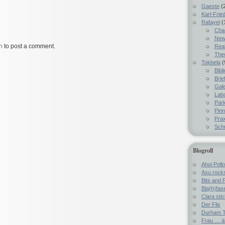
Gaeste
(
Karl-Fried
Rafayel
(
Chao
New
n
to post a comment.
Real
The
Tokbela
(
Bibl
Brie
Gale
Lab
Par
Pin
Prax
Schr
Blogroll
Ahoi Pollo
Asu rock
Bits and 
Bla(h)fas
Clara sti
Der Flix
Durham T
Frau … ä