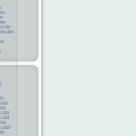
a
ine
in
blog
ch tråd
le's Blog
gel
t
0
0
0
10
 2010
2010
r 2009
r 2009
2009
r 2009
009