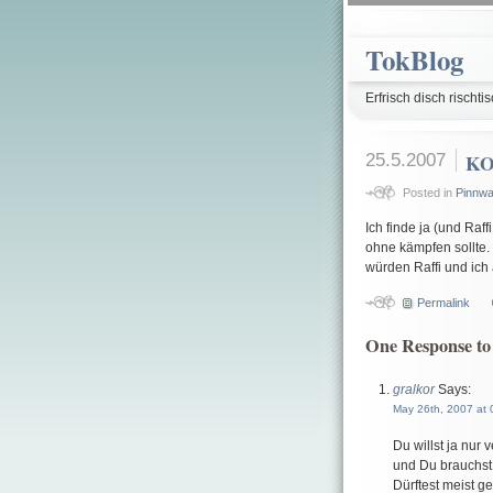
TokBlog
Erfrisch disch rischtis
25.5.2007
K
Posted in
Pinnw
Ich finde ja (und Raf
ohne kämpfen sollte.
würden Raffi und ich
Permalink
One Response t
gralkor
Says:
May 26th, 2007 at 
Du willst ja nur
und Du brauchst 
Dürftest meist g