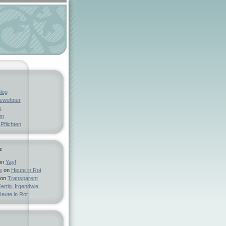
log
bewohner
k
um
Pflichten
e
on
Yay!
e
on
Heute in Rot
on
Transparent
ertig. Irgendwie.
eute in Rot