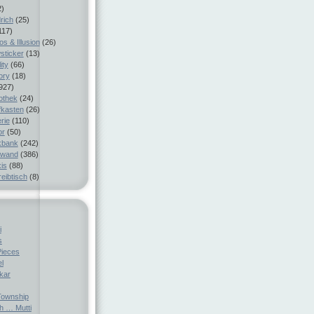
2)
rich
(25)
117)
s & Illusion
(26)
sticker
(13)
ity
(66)
ory
(18)
927)
iothek
(24)
fkasten
(26)
rie
(110)
or
(50)
kbank
(242)
nwand
(386)
is
(88)
eibtisch
(8)
i
s
Pieces
el
ckar
ownship
h … Mutti