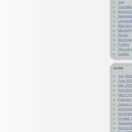
Jojo
Journaliy
Kosene m
Kwerfelde
Lappland
Med nål o
MissM@rp
Pickles
Rückspie
Troblog
Virkverke
Zwilobit
Archiv
July 2010
June 201
May 201
April 201
March 20
February
January 
Decembe
Novembe
October 
Septembe
August 2