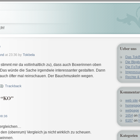
ch!
O
Ueber uns
and
at 23:36 by
Tokbela
Das TokB
Die Blog
fi stimmt mir da vollinhaltlich zu), dass auch Boxerinnen oben
Die FoTo
 Das würde die Sache irgendwie interessanter gestalten. Dann
Impress
 auch öfter mal reinschauen. Der Bauchmuskeln wegen.
Rechte & 
Trackback
Kommentar
o “KO”
web site
homepag
webpage
1654
on
F
08:36
6187
on
H
 vergleichen…
den (obenrum) Vergleich ja nicht wirklich zu scheuen.
Kategorien
ewinnen.